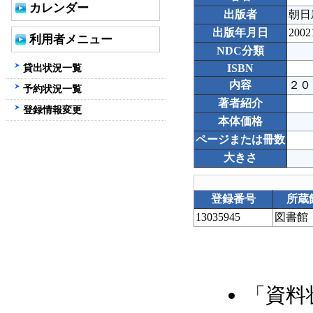
カレンダー
出版者
朝日
出版年月日
2002
利用者メニュー
NDC分類
貸出状況一覧
ISBN
内容
２０
予約状況一覧
著者紹介
登録情報変更
本体価格
ページまたは冊数
大きさ
登録番号
所蔵
13035945
図書館
「資料