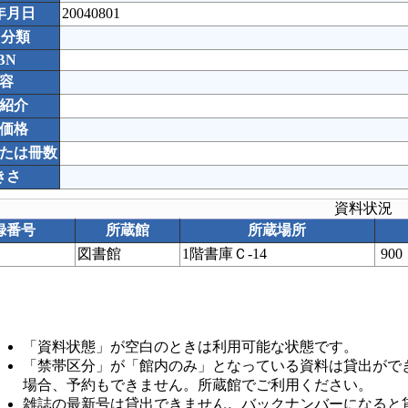
年月日
20040801
C分類
BN
容
紹介
価格
たは冊数
きさ
資料状況
録番号
所蔵館
所蔵場所
図書館
1階書庫Ｃ-14
90
「資料状態」が空白のときは利用可能な状態です。
「禁帯区分」が「館内のみ」となっている資料は貸出がで
場合、予約もできません。所蔵館でご利用ください。
雑誌の最新号は貸出できません。バックナンバーになると