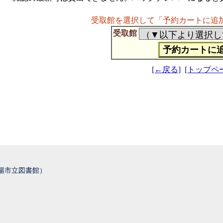
受取館を選択して「予約カートに追
受取館
[←戻る]
[トップペ
城陽市立図書館）