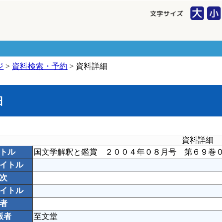
ジ
>
資料検索・予約
> 資料詳細
細
資料詳細
トル
国文学解釈と鑑賞 ２００４年０８月号 第６９巻
イトル
次
イトル
者
版者
至文堂