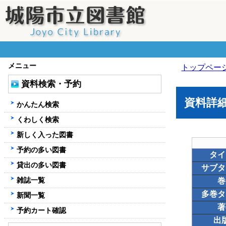
メニュー
トップペー
資料検索・予約
資料詳
かんたん検索
くわしく検索
新しく入った図書
予約の多い図書
タイ
貸出の多い図書
サブタ
雑誌一覧
巻
多巻タ
新聞一覧
著
予約カート確認
出