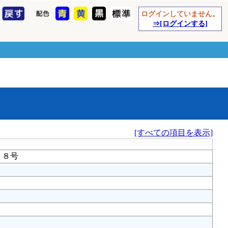
ログインしていません。
⇒[ログインする]
[すべての項目を表示]
０８号