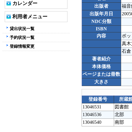
カレンダー
出版者
福音
出版年月日
2005
利用者メニュー
NDC分類
貸出状況一覧
ISBN
内容
ポッ
予約状況一覧
真木
登録情報変更
石倉
著者紹介
本体価格
ページまたは冊数
大きさ
登録番号
所蔵
13046531
図書館
13046536
北部
13046540
南部