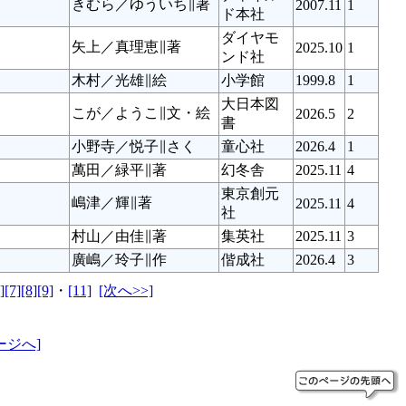
きむら／ゆういち∥著
2007.11
1
ド本社
ダイヤモ
矢上／真理恵∥著
2025.10
1
ンド社
木村／光雄∥絵
小学館
1999.8
1
大日本図
こが／ようこ∥文・絵
2026.5
2
書
小野寺／悦子∥さく
童心社
2026.4
1
萬田／緑平∥著
幻冬舎
2025.11
4
東京創元
嶋津／輝∥著
2025.11
4
社
村山／由佳∥著
集英社
2025.11
3
廣嶋／玲子∥作
偕成社
2026.4
3
]
[7]
[8]
[9]
・
[11]
[次へ>>]
ージへ]