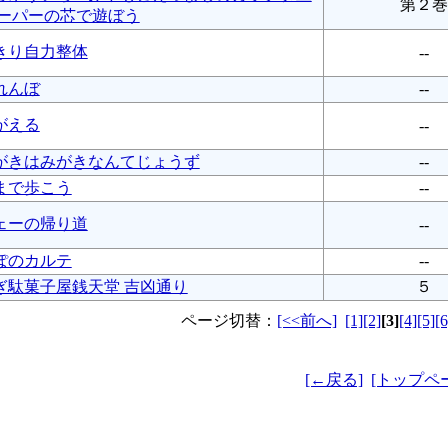
第２巻
ペーパーの芯で遊ぼう
きり自力整体
--
れんぼ
--
がえる
--
がきはみがきなんてじょうず
--
まで歩こう
--
ェーの帰り道
--
ぽのカルテ
--
ぎ駄菓子屋銭天堂 吉凶通り
５
ページ切替：
[<<前へ]
[1]
[2]
[3]
[4]
[5]
[6
[←戻る]
[トップペ