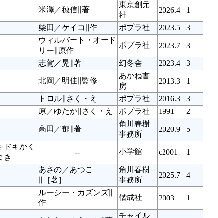
東京創元
米澤／穂信∥著
2026.4
1
社
柴田／ケイコ∥作
ポプラ社
2023.5
3
ウィルバート・オード
ポプラ社
2023.7
3
リー∥原作
志駕／晃∥著
幻冬舎
2023.4
3
あかね書
北岡／明佳∥監修
2013.3
1
房
トロル∥さく・え
ポプラ社
2016.3
3
原／ゆたか∥さく・え
ポプラ社
1991
2
角川春樹
高田／郁∥著
2020.9
5
事務所
キドキかく
小学館
--
c2001
1
まき
あさの／あつこ
角川春樹
2025.7
4
∥［著］
事務所
ルーシー・カズンズ∥
偕成社
2003
1
作
チャイル