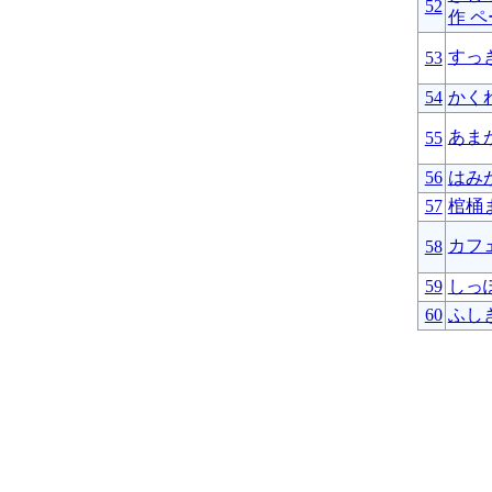
52
作 
すっ
53
54
かく
あま
55
56
はみ
57
棺桶
カフ
58
59
しっ
60
ふし