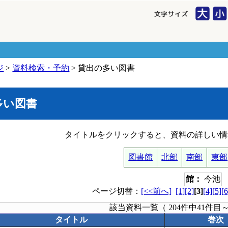
ジ
>
資料検索・予約
> 貸出の多い図書
多い図書
タイトルをクリックすると、資料の詳しい情
図書館
北部
南部
東部
館：
今池
ページ切替：
[<<前へ]
[1]
[2]
[3]
[4]
[5]
[6
該当資料一覧（ 204件中41件目
タイトル
巻次