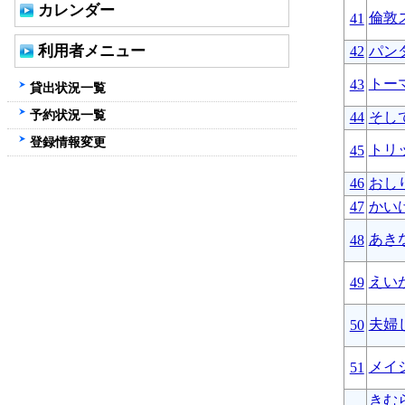
カレンダー
倫敦
41
利用者メニュー
42
パン
トー
43
貸出状況一覧
予約状況一覧
44
そし
登録情報変更
トリ
45
46
おし
47
かい
あき
48
えい
49
夫婦
50
メイ
51
きむ