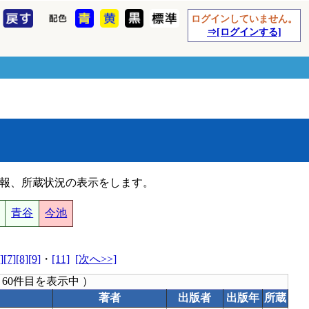
ログインしていません。
⇒[ログインする]
報、所蔵状況の表示をします。
青谷
今池
]
[7]
[8]
[9]
・
[11]
[次へ>>]
～60件目を表示中 ）
著者
出版者
出版年
所蔵