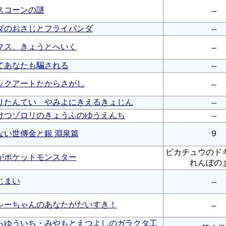
スコーンの謎
--
ダのおさじとフライパンダ
--
マス、きょうとへいく
--
てあなたも騙される
--
ックアートたからさがし
--
りたんてい やみよにきえるきょじん
--
けつゾロリのきょうふのゆうえんち
--
ない世傳金と銀 淵泉篇
９
ピカチュウのド
がポケットモンスター
れんぼの
じまい
--
シーちゃんのあなたがだいすき！
--
らゆういち・みやもとえつよしのガラクタ工