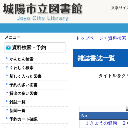
メニュー
トップページ
>
資料検索
資料検索・予約
雑誌書誌一覧
かんたん検索
くわしく検索
タイトルをク
新しく入った図書
予約の多い図書
貸出の多い図書
雑誌一覧
新聞一覧
No
予約カート確認
1
きょうの健康 ２