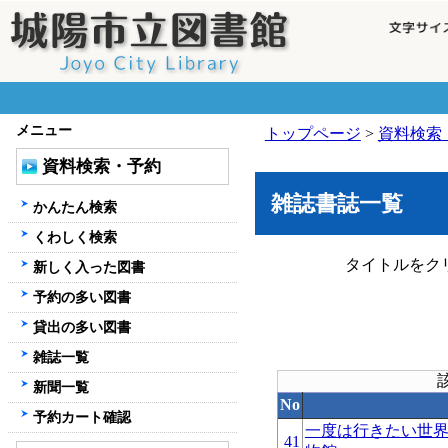
メニュー
トップページ
>
資料検索
資料検索・予約
雑誌書誌一覧
かんたん検索
くわしく検索
タイトルをク
新しく入った図書
予約の多い図書
貸出の多い図書
雑誌一覧
新聞一覧
No
予約カート確認
一度は行きたい世
41