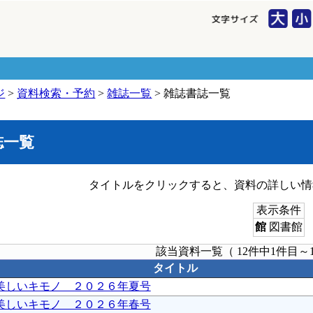
ジ
>
資料検索・予約
>
雑誌一覧
> 雑誌書誌一覧
誌一覧
タイトルをクリックすると、資料の詳しい情
表示条件
館
図書館
該当資料一覧（ 12件中1件目～
タイトル
美しいキモノ ２０２６年夏号
美しいキモノ ２０２６年春号