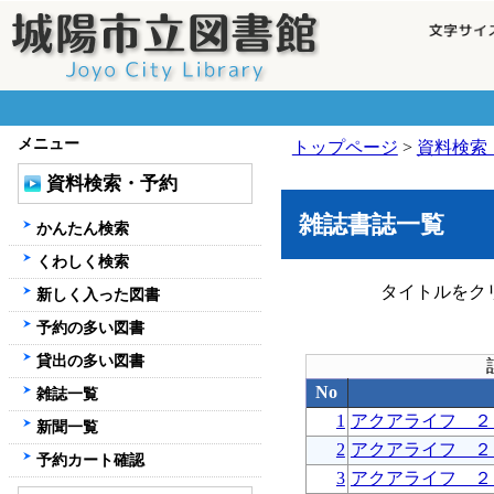
メニュー
トップページ
>
資料検索
資料検索・予約
雑誌書誌一覧
かんたん検索
くわしく検索
タイトルをク
新しく入った図書
予約の多い図書
貸出の多い図書
No
雑誌一覧
1
アクアライフ ２
新聞一覧
2
アクアライフ ２
予約カート確認
3
アクアライフ ２