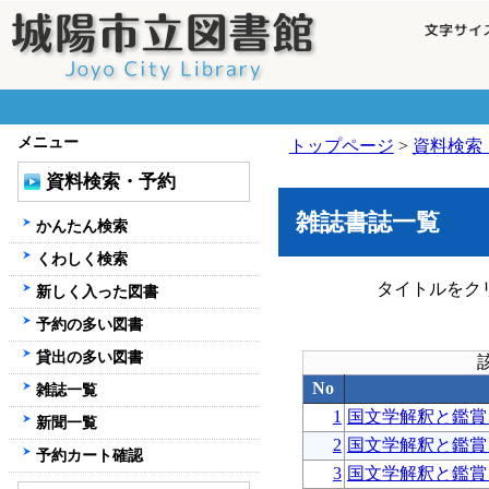
メニュー
トップページ
>
資料検索
資料検索・予約
雑誌書誌一覧
かんたん検索
くわしく検索
タイトルをク
新しく入った図書
予約の多い図書
貸出の多い図書
No
雑誌一覧
1
国文学解釈と鑑賞
新聞一覧
2
国文学解釈と鑑賞
予約カート確認
3
国文学解釈と鑑賞