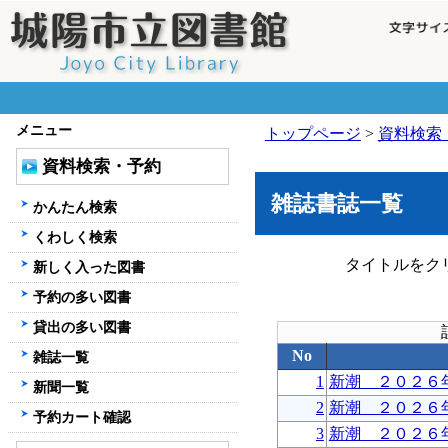
メニュー
トップページ
>
資料検索
資料検索・予約
雑誌書誌一覧
かんたん検索
くわしく検索
タイトルをク
新しく入った図書
予約の多い図書
貸出の多い図書
No
雑誌一覧
1
新潮 ２０２６
新聞一覧
2
新潮 ２０２６
予約カート確認
3
新潮 ２０２６