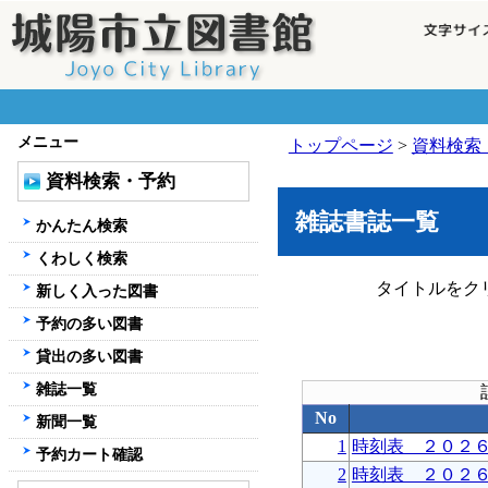
メニュー
トップページ
>
資料検索
資料検索・予約
雑誌書誌一覧
かんたん検索
くわしく検索
タイトルをク
新しく入った図書
予約の多い図書
貸出の多い図書
雑誌一覧
No
新聞一覧
1
時刻表 ２０２
予約カート確認
2
時刻表 ２０２