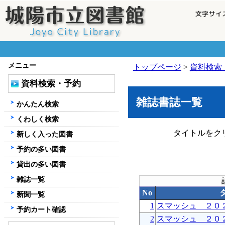
メニュー
トップページ
>
資料検索
資料検索・予約
雑誌書誌一覧
かんたん検索
くわしく検索
タイトルをク
新しく入った図書
予約の多い図書
貸出の多い図書
雑誌一覧
No
新聞一覧
1
スマッシュ ２０
予約カート確認
2
スマッシュ ２０