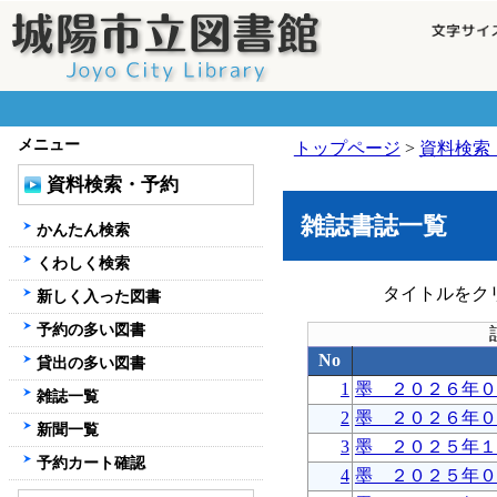
メニュー
トップページ
>
資料検索
資料検索・予約
雑誌書誌一覧
かんたん検索
くわしく検索
タイトルをク
新しく入った図書
予約の多い図書
No
貸出の多い図書
1
墨 ２０２６年０
雑誌一覧
2
墨 ２０２６年０
新聞一覧
3
墨 ２０２５年１
予約カート確認
4
墨 ２０２５年０