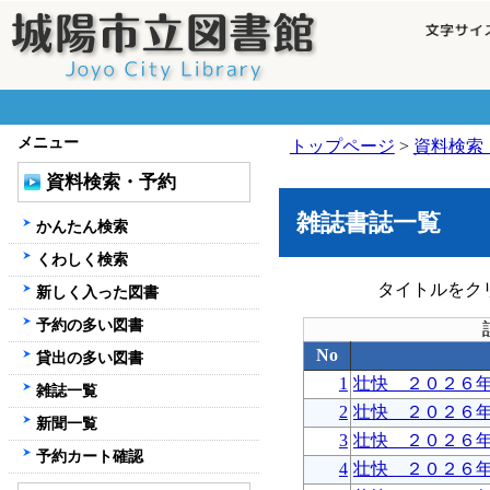
メニュー
トップページ
>
資料検索
資料検索・予約
雑誌書誌一覧
かんたん検索
くわしく検索
タイトルをク
新しく入った図書
予約の多い図書
No
貸出の多い図書
1
壮快 ２０２６
雑誌一覧
2
壮快 ２０２６
新聞一覧
3
壮快 ２０２６
予約カート確認
4
壮快 ２０２６