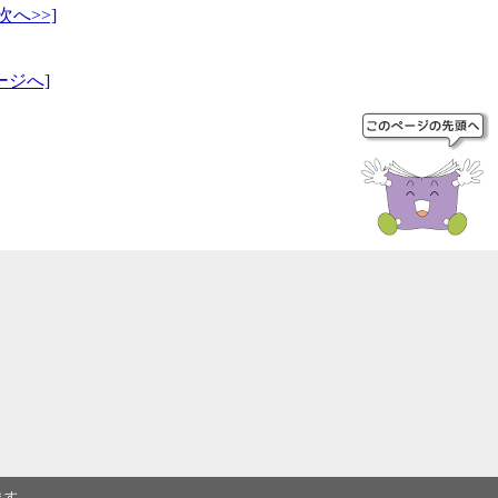
[次へ>>]
ージへ]
ます。