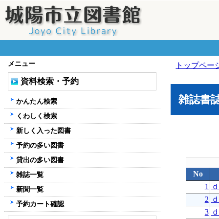
メニュー
トップペー
資料検索・予約
雑誌書
かんたん検索
くわしく検索
新しく入った図書
予約の多い図書
貸出の多い図書
No
雑誌一覧
1
ｄ
新聞一覧
2
ｄ
予約カート確認
3
ｄ