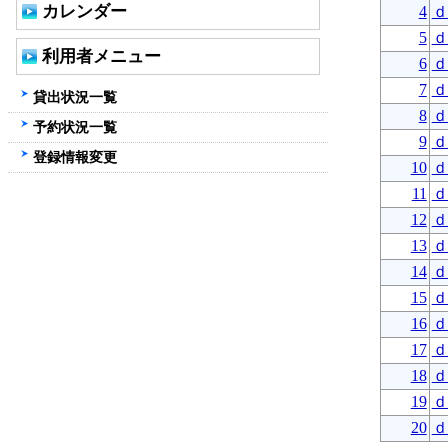
カレンダー
4
ｄ
5
ｄ
利用者メニュー
6
ｄ
7
ｄ
貸出状況一覧
8
ｄ
予約状況一覧
9
ｄ
登録情報変更
10
ｄ
11
ｄ
12
ｄ
13
ｄ
14
ｄ
15
ｄ
16
ｄ
17
ｄ
18
ｄ
19
ｄ
20
ｄ