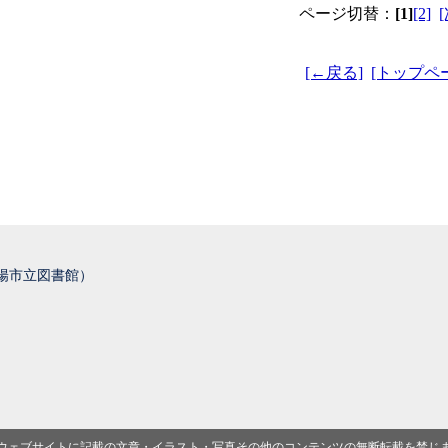
ページ切替：
[1]
[2]
[←戻る]
[トップペ
城陽市立図書館）
ウェブサイトに記載の文章・イラスト・写真その他のコンテンツの無断転載を禁じ