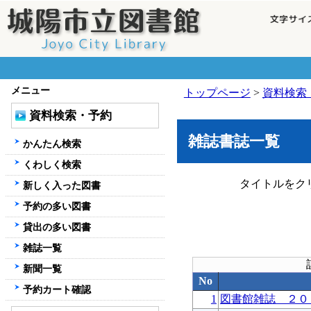
メニュー
トップページ
>
資料検索
資料検索・予約
雑誌書誌一覧
かんたん検索
くわしく検索
タイトルをク
新しく入った図書
予約の多い図書
貸出の多い図書
雑誌一覧
新聞一覧
No
予約カート確認
1
図書館雑誌 ２０