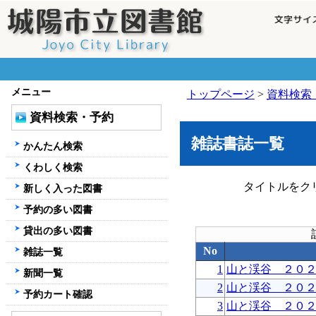
メニュー
トップページ
>
資料検索
資料検索・予約
雑誌書誌一覧
かんたん検索
くわしく検索
タイトルをク
新しく入った図書
予約の多い図書
貸出の多い図書
No
雑誌一覧
1
山と渓谷 ２０
新聞一覧
2
山と渓谷 ２０
予約カート確認
3
山と渓谷 ２０