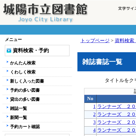
メニュー
トップページ
>
資料検索
資料検索・予約
雑誌書誌一覧
かんたん検索
くわしく検索
タイトルをク
新しく入った図書
予約の多い図書
No
貸出の多い図書
1
ランナーズ ２０
雑誌一覧
2
ランナーズ ２０
新聞一覧
3
ランナーズ ２０
予約カート確認
4
ランナーズ ２０