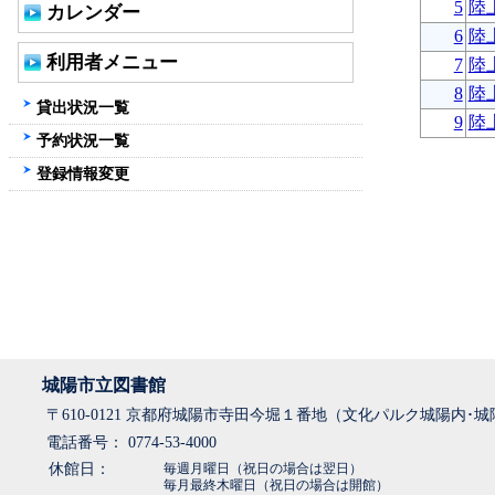
5
陸
カレンダー
6
陸
利用者メニュー
7
陸
8
陸
貸出状況一覧
9
陸
予約状況一覧
登録情報変更
城陽市立図書館
〒610-0121 京都府城陽市寺田今堀１番地（文化パルク城陽内･
電話番号： 0774-53-4000
休館日：
毎週月曜日（祝日の場合は翌日）
毎月最終木曜日（祝日の場合は開館）