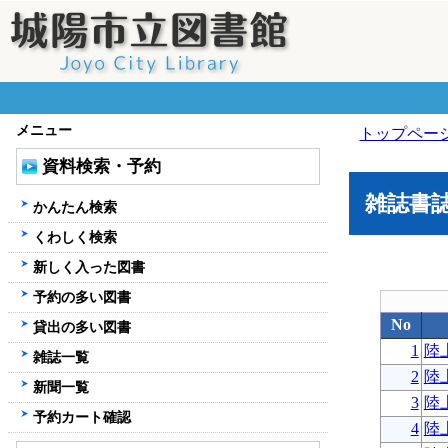
メニュー
トップペー
資料検索・予約
雑誌書
かんたん検索
くわしく検索
新しく入った図書
予約の多い図書
No
貸出の多い図書
1
陸
雑誌一覧
2
陸
新聞一覧
3
陸
予約カート確認
4
陸