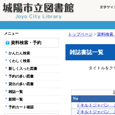
メニュー
トップページ
>
資料検索
資料検索・予約
雑誌書誌一覧
かんたん検索
くわしく検索
タイトルをク
新しく入った図書
予約の多い図書
貸出の多い図書
雑誌一覧
No
新聞一覧
1
キルトジャパン 
予約カート確認
2
キルトジャパン 