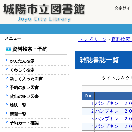
メニュー
トップページ
>
資料検索
資料検索・予約
雑誌書誌一覧
かんたん検索
くわしく検索
タイトルをク
新しく入った図書
予約の多い図書
No
貸出の多い図書
1
パンプキン ２
雑誌一覧
2
パンプキン ２
新聞一覧
3
パンプキン ２
予約カート確認
4
パンプキン ２