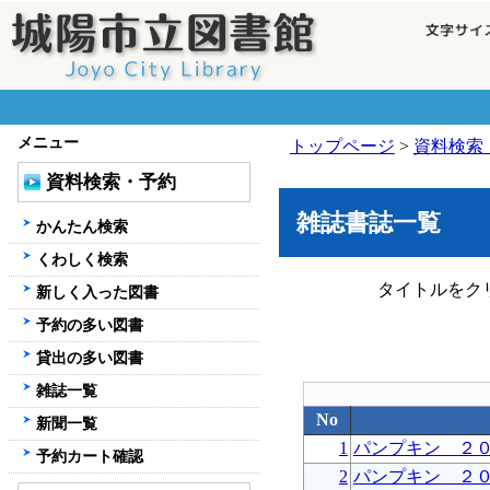
メニュー
トップページ
>
資料検索
資料検索・予約
雑誌書誌一覧
かんたん検索
くわしく検索
タイトルをク
新しく入った図書
予約の多い図書
貸出の多い図書
雑誌一覧
No
新聞一覧
1
パンプキン ２
予約カート確認
2
パンプキン ２