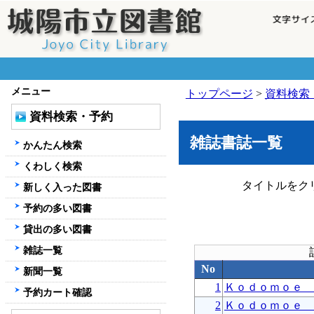
メニュー
トップページ
>
資料検索
資料検索・予約
雑誌書誌一覧
かんたん検索
くわしく検索
タイトルをク
新しく入った図書
予約の多い図書
貸出の多い図書
雑誌一覧
No
新聞一覧
1
Ｋｏｄｏｍｏｅ 
予約カート確認
2
Ｋｏｄｏｍｏｅ 