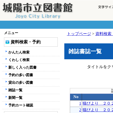
メニュー
トップページ
>
資料検索
資料検索・予約
雑誌書誌一覧
かんたん検索
くわしく検索
タイトルをク
新しく入った図書
予約の多い図書
貸出の多い図書
雑誌一覧
No
新聞一覧
1
猫びより ２０
予約カート確認
2
猫びより ２０