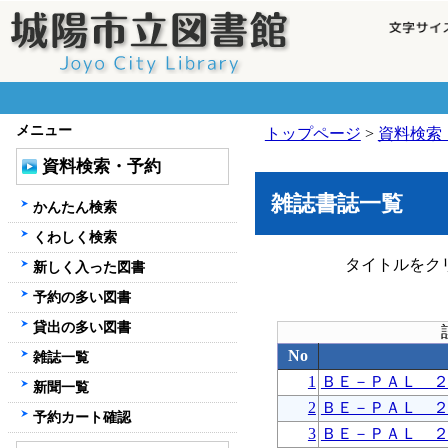
メニュー
トップページ
>
資料検索
資料検索・予約
雑誌書誌一覧
かんたん検索
くわしく検索
タイトルをク
新しく入った図書
予約の多い図書
貸出の多い図書
No
雑誌一覧
1
ＢＥ－ＰＡＬ 
新聞一覧
2
ＢＥ－ＰＡＬ 
予約カート確認
3
ＢＥ－ＰＡＬ 