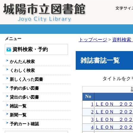
メニュー
トップページ
>
資料検索
資料検索・予約
雑誌書誌一覧
かんたん検索
くわしく検索
タイトルをク
新しく入った図書
予約の多い図書
No
貸出の多い図書
1
ＬＥＯＮ ２０２
雑誌一覧
2
ＬＥＯＮ ２０２
新聞一覧
3
ＬＥＯＮ ２０２
予約カート確認
4
ＬＥＯＮ ２０２