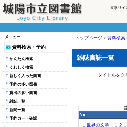
メニュー
トップページ
>
資料検索
資料検索・予約
雑誌書誌一覧
かんたん検索
くわしく検索
タイトルをク
新しく入った図書
予約の多い図書
貸出の多い図書
雑誌一覧
新聞一覧
No
予約カート確認
世界の文学 １２
1