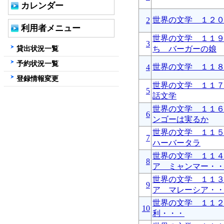
カレンダー
世界の文学 １２
2
利用者メニュー
世界の文学 １１
3
貸出状況一覧
ち バーガーの娘
予約状況一覧
世界の文学 １１
4
登録情報変更
世界の文学 １１
5
話文学
世界の文学 １１
6
ンゴーは実るか
世界の文学 １１
7
ハーバータラ
世界の文学 １１
8
ア ミャンマー・
世界の文学 １１
9
ア マレーシア・
世界の文学 １１
10
利・・・