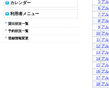
5
アル
カレンダー
6
アル
利用者メニュー
7
アル
8
アル
貸出状況一覧
9
アル
予約状況一覧
10
アル
登録情報変更
11
アル
12
アル
13
アル
14
アル
15
アル
16
アル
17
アル
18
アル