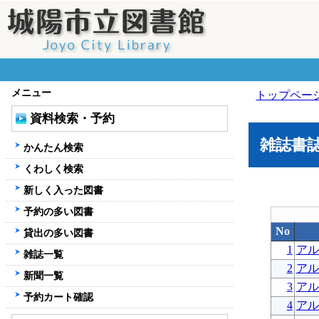
メニュー
トップペー
資料検索・予約
雑誌書
かんたん検索
くわしく検索
新しく入った図書
予約の多い図書
No
貸出の多い図書
1
アル
雑誌一覧
2
アル
新聞一覧
3
アル
予約カート確認
4
アル