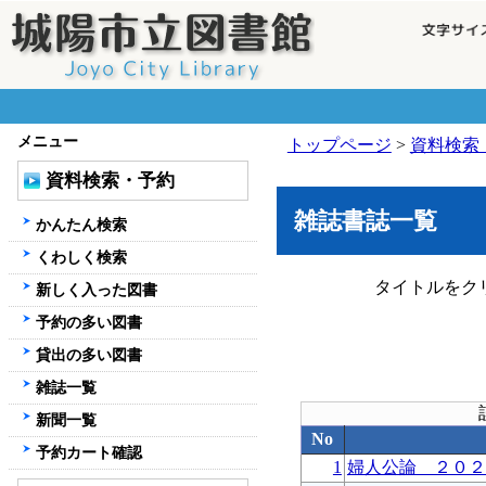
メニュー
トップページ
>
資料検索
資料検索・予約
雑誌書誌一覧
かんたん検索
くわしく検索
タイトルをク
新しく入った図書
予約の多い図書
貸出の多い図書
雑誌一覧
新聞一覧
No
予約カート確認
1
婦人公論 ２０２