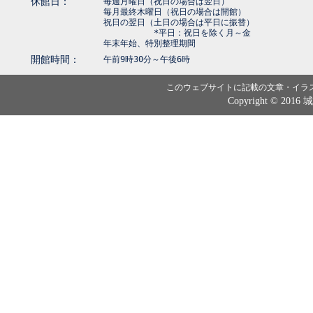
休館日：
毎週月曜日（祝日の場合は翌日）
毎月最終木曜日（祝日の場合は開館）
祝日の翌日（土日の場合は平日に振替）
*平日：祝日を除く月～金
年末年始、特別整理期間
開館時間：
午前9時30分～午後6時
このウェブサイトに記載の文章・イラ
Copyright © 2016