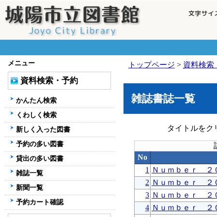
メニュー
トップページ
>
資料検索
資料検索・予約
雑誌書誌一覧
かんたん検索
くわしく検索
タイトルをク
新しく入った図書
予約の多い図書
No
貸出の多い図書
1
Ｎｕｍｂｅｒ ２
雑誌一覧
2
Ｎｕｍｂｅｒ ２
新聞一覧
3
Ｎｕｍｂｅｒ ２
予約カート確認
4
Ｎｕｍｂｅｒ ２