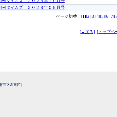
判例タイムズ ２０２３年１０月号
判例タイムズ ２０２３年０９月号
ページ切替：
[1]
[2]
[3]
[4]
[5]
[6]
[7]
[
[←戻る]
[トップペ
城陽市立図書館）