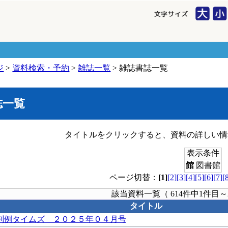
ジ
>
資料検索・予約
>
雑誌一覧
> 雑誌書誌一覧
誌一覧
タイトルをクリックすると、資料の詳しい情
表示条件
館
図書館
ページ切替：
[1]
[2]
[3]
[4]
[5]
[6]
[7]
[
該当資料一覧（ 614件中1件目～
タイトル
判例タイムズ ２０２５年０４月号