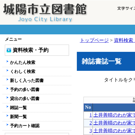
メニュー
トップページ
>
資料検索
資料検索・予約
雑誌書誌一覧
かんたん検索
くわしく検索
タイトルをク
新しく入った図書
予約の多い図書
貸出の多い図書
No
雑誌一覧
1
土井善晴のわが家
新聞一覧
2
土井善晴のわが家
予約カート確認
3
土井善晴のわが家