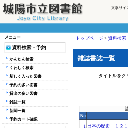
メニュー
トップページ
>
資料検索
資料検索・予約
雑誌書誌一覧
かんたん検索
くわしく検索
タイトルをク
新しく入った図書
予約の多い図書
貸出の多い図書
雑誌一覧
新聞一覧
No
予約カート確認
日本の歴史 １２
1