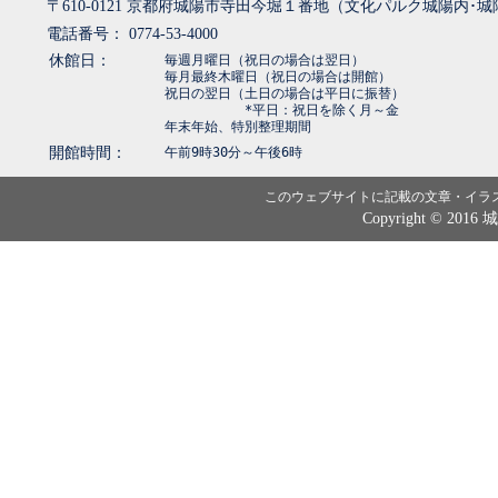
〒610-0121 京都府城陽市寺田今堀１番地（文化パルク城陽内･
電話番号： 0774-53-4000
休館日：
毎週月曜日（祝日の場合は翌日）
毎月最終木曜日（祝日の場合は開館）
祝日の翌日（土日の場合は平日に振替）
*平日：祝日を除く月～金
年末年始、特別整理期間
開館時間：
午前9時30分～午後6時
このウェブサイトに記載の文章・イラ
Copyright © 2016