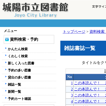
メニュー
トップページ
>
資料検索
資料検索・予約
雑誌書誌一覧
かんたん検索
くわしく検索
タイトルをク
新しく入った図書
予約の多い図書
No
貸出の多い図書
1
この本読んで！ 
雑誌一覧
2
この本読んで！ 
新聞一覧
3
この本読んで！ 
予約カート確認
4
この本読んで！ 