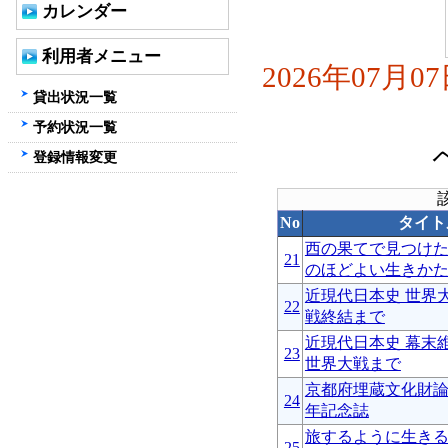
カレンダー
利用者メニュー
2026年07月
貸出状況一覧
予約状況一覧
登録情報変更
No
タイト
西の果てで見つけ
21
のほどよい生きか
近現代日本史 世界
22
戦終結まで
近現代日本史 幕末
23
世界大戦まで
京都府埋蔵文化財論
24
年記念誌
旅するように生き
25