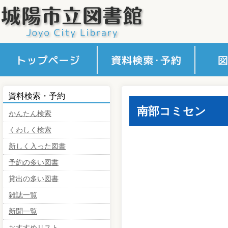
かんたん検索
くわしく検索
新しく入った図書
予約の多い図書
貸出の多い図書
雑誌一覧
新聞一覧
おすすめリスト
予約カート確認
利用案
インタ
障がい
図書館
アクセ
コミセ
資料検索・予約
内
ス
南部コミセン
かんたん検索
くわしく検索
新しく入った図書
予約の多い図書
貸出の多い図書
雑誌一覧
新聞一覧
おすすめリスト