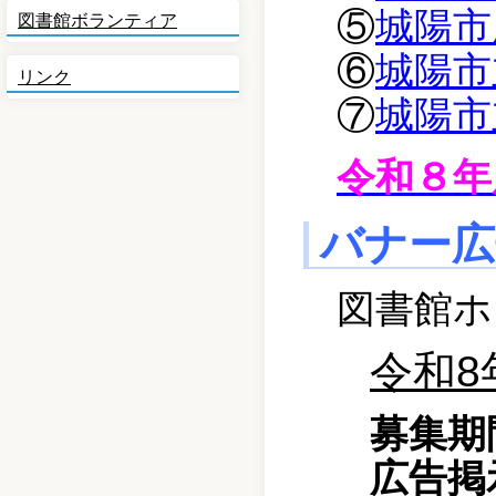
⑤
城陽市
図書館ボランティア
⑥
城陽市
リンク
⑦
城陽市
令和８年
バナー広
図書館ホ
令和8
募集
広告掲