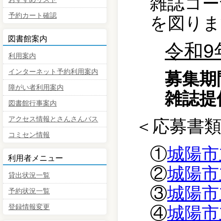
雑誌コー
予約カート確認
を図りま
図書館案内
令和
利用案内
インターネット予約利用案内
募集
障がい者利用案内
雑誌提
図書館行事案内
アクセス情報とさんさんバス
＜応募書
コミセン情報
①
城陽市
利用者メニュー
②
城陽市
貸出状況一覧
③
城陽市
予約状況一覧
登録情報変更
④
城陽市