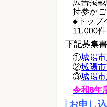
広告掲載
持参かご
◆トップ
11,00
下記募集
①
城陽市
②
城陽市
③
城陽市
令和8
年
お申し込