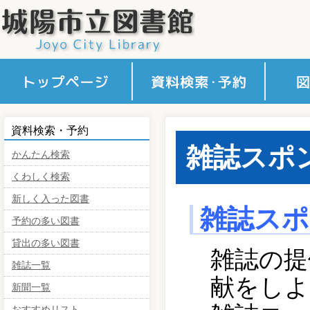
かんたん検索
くわしく検索
新しく入った図書
予約の多い図書
貸出の多い図書
雑誌一覧
新聞一覧
おすすめリスト
予約カート確認
利用案
インタ
障がい
図書館
アクセ
コミセ
資料検索・予約
内
ス
雑誌スポ
かんたん検索
くわしく検索
新しく入った図書
雑誌スポ
予約の多い図書
貸出の多い図書
雑誌の提
雑誌一覧
献をしよ
新聞一覧
おすすめリスト