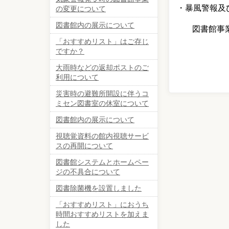
・暴風警報及
の変更について
図書館内の展示について
図書館事
「おすすめリスト」はご存じ
ですか？
大雨時などの返却ポストのご
利用について
災害時の避難所開設に伴うコ
ミセン図書室の休室について
図書館内の展示について
視聴覚資料の館内視聴サービ
スの再開について
図書館システムとホームペー
ジの不具合について
図書除菌機を設置しました
「おすすめリスト」におうち
時間おすすめリストを加えま
した