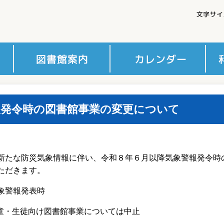
利用案内
インターネット予約利用案
障がい者利用案内
図書館行事案内
アクセス情報とさんさんバ
コミセン情報
貸
予
登
内
ス
報発令時の図書館事業の変更について
新たな防災気象情報に伴い、令和８年６月以降気象警報発令時
ただきます。
象警報発表時
童・生徒向け図書館事業については中止