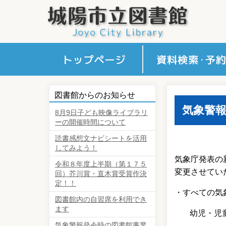
かんたん検索
くわしく検索
新しく入った図書
予約の多い図書
貸出の多い図書
雑誌一覧
新聞一覧
おすすめリスト
予約カート確認
図書館からのお知らせ
気象警
8月9日子ども映像ライブラリ
ーの開催時間について
読書感想文ナビシートを活用
してみよう！
気象庁発表の
令和８年度上半期（第１７５
変更させてい
回）芥川賞・直木賞受賞作決
定！！
・すべての気
図書館内の自習席を利用でき
ます
幼児・児
気象警報発令時の図書館事業