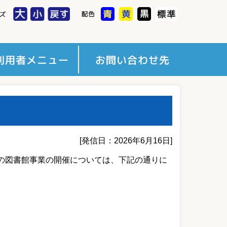
出状況一覧
約状況一覧
録情報変更
[発信日：2026年6月16日]
の図書館事業の開催については、下記の通りに